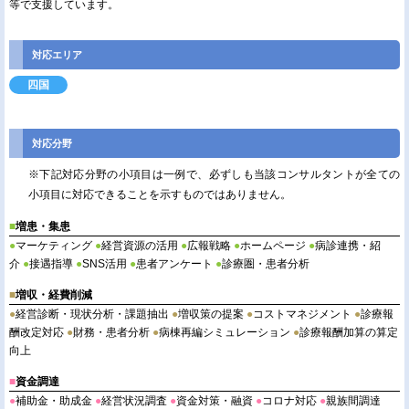
等で支援しています。
対応エリア
四国
対応分野
※下記対応分野の小項目は一例で、必ずしも当該コンサルタントが全ての
小項目に対応できることを示すものではありません。
■
増患・集患
●
マーケティング
●
経営資源の活用
●
広報戦略
●
ホームページ
●
病診連携・紹
介
●
接遇指導
●
SNS活用
●
患者アンケート
●
診療圏・患者分析
■
増収・経費削減
●
経営診断・現状分析・課題抽出
●
増収策の提案
●
コストマネジメント
●
診療報
酬改定対応
●
財務・患者分析
●
病棟再編シミュレーション
●
診療報酬加算の算定
向上
■
資金調達
●
補助金・助成金
●
経営状況調査
●
資金対策・融資
●
コロナ対応
●
親族間調達