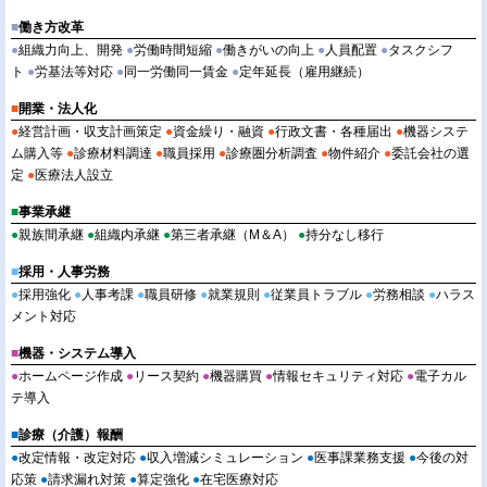
■
働き方改革
●
組織力向上、開発
●
労働時間短縮
●
働きがいの向上
●
人員配置
●
タスクシフ
ト
●
労基法等対応
●
同一労働同一賃金
●
定年延長（雇用継続）
■
開業・法人化
●
経営計画・収支計画策定
●
資金繰り・融資
●
行政文書・各種届出
●
機器システ
ム購入等
●
診療材料調達
●
職員採用
●
診療圏分析調査
●
物件紹介
●
委託会社の選
定
●
医療法人設立
■
事業承継
●
親族間承継
●
組織内承継
●
第三者承継（M＆A）
●
持分なし移行
■
採用・人事労務
●
採用強化
●
人事考課
●
職員研修
●
就業規則
●
従業員トラブル
●
労務相談
●
ハラス
メント対応
■
機器・システム導入
●
ホームページ作成
●
リース契約
●
機器購買
●
情報セキュリティ対応
●
電子カル
テ導入
■
診療（介護）報酬
●
改定情報・改定対応
●
収入増減シミュレーション
●
医事課業務支援
●
今後の対
応策
●
請求漏れ対策
●
算定強化
●
在宅医療対応