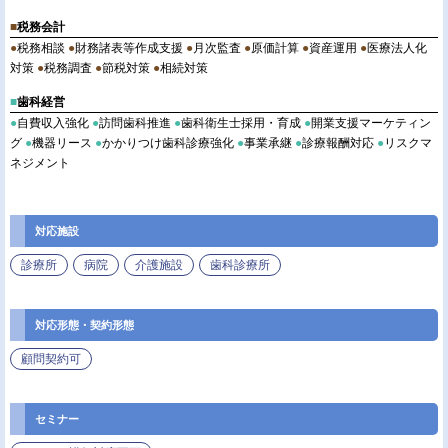
■
税務会計
●
税務相談
●
財務諸表等作成支援
●
月次監査
●
原価計算
●
資産運用
●
医療法人化
対策
●
税務調査
●
節税対策
●
相続対策
■
歯科経営
●
自費収入強化
●
訪問歯科推進
●
歯科衛生士採用・育成
●
開業支援マーケティン
グ
●
機器リース
●
かかりつけ歯科診療強化
●
事業承継
●
診療報酬対応
●
リスクマ
ネジメント
対応施設
診療所
病院
介護施設
歯科診療所
対応形態・契約形態
顧問契約可
セミナー