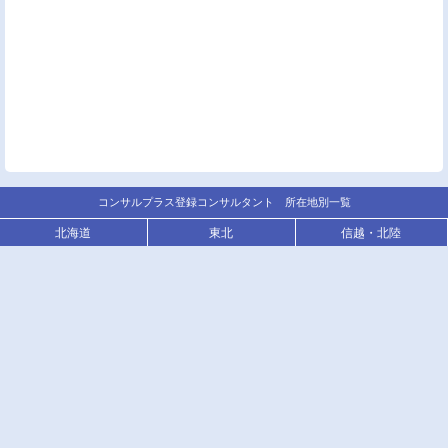
コンサルプラス登録コンサルタント 所在地別一覧
北海道
東北
信越・北陸
関東
東海
近畿
中国
四国
九州
沖縄
ご利用規定