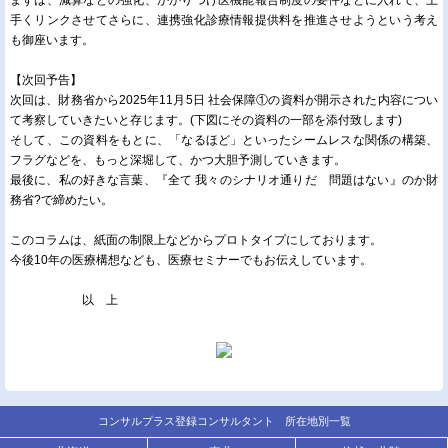
まずは、減算などの強化、かかりつけ医機能報告制度の要件などに入れて、上
手くリンクさせてさらに、連携強化診療情報提供料を推進させようという考え
も御座います。
【次回予告】
次回は、財務省から2025年11月5日 社会保障①の資料が開示された内容につい
て考察していきたいと存じます。(下図にその資料の一部を添付致します)
そして、この資料をもとに、「なるほど」といったシームレスな関係の構築、
フラグなどを、もっと深堀して、かつ大胆予測していきます。
最後に、私の好きな言葉、『全て 我々のシナリオ通りだ 問題はない』のか財
務省?で締めたい。
このコラムは、紙面の制限上などからプロトタイプにしております。
今後10年の医療構想なども、医療セミナーでもお伝えしています。
以 上
コンサルプラス登録コンサルタント 所在地別一覧