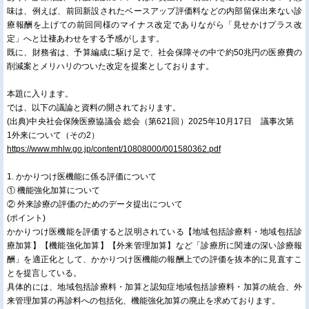
味は、例えば、前回新設されたベースアップ評価料などの内部留保出来ない診
療報酬を上げての前回同様のマイナス改定でありながら「見せかけプラス改
定」へと辻褄あわせをする予感がします。
既に、財務省は、予算編成に駆け足で、社会保障その中で約50兆円の医療費の
削減案とメリハリのついた改定を提案としております。
本題に入ります。
では、以下の議論と資料の開されております。
(出典)中央社会保険医療協議会 総会（第621回）2025年10月17日 議事次第
1外来について（その2）
https://www.mhlw.go.jp/content/10808000/001580362.pdf
1. かかりつけ医機能に係る評価について
① 機能強化加算について
② 外来診療の評価のためのデータ提出について
(ポイント)
かかりつけ医機能を評価すると説明されている【地域包括診療料・地域包括診
療加算】【機能強化加算】【外来管理加算】など「診療所に関連の深い診療報
酬」を適正化として、かかりつけ医機能の報酬上での評価を抜本的に見直すこ
とを提言している。
具体的には、地域包括診療料・加算と認知症地域包括診療料・加算の統合、外
来管理加算の再診料への包括化、機能強化加算の廃止を求めております。