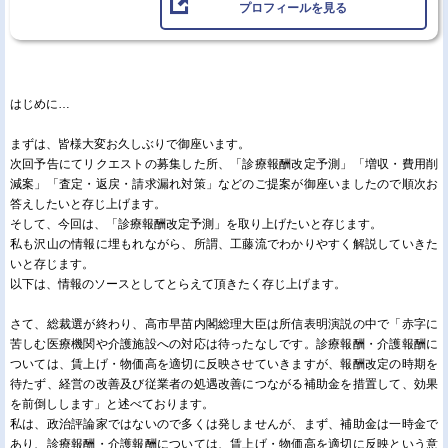
プロフィールを見る
はじめに…
まずは、皆様大変お久しぶりで御座います。
次回予告にてリクエストの募集した所、「診療報酬改定予測」「増収・費用削
減案」「査定・返戻・請求漏れ対策」などのご提案が御座いましたので順次お
答えしたいと存じ上げます。
そして、今回は、「診療報酬改定予測」を取り上げたいと存じます。
私も沢山の情報に埋もれながら、所謂、工藤流でわかりやすく解説していきた
いと存じます。
以下は、情報のソースとしてとらえて頂きたく存じ上げます。
さて、総裁選が終わり、高市早苗内閣総理大臣は所信表明演説の中で「赤字に
苦しむ医療機関や介護施設への対応は待ったなしです。診療報酬・介護報酬に
ついては、賃上げ・物価高を適切に反映させていきますが、報酬改定の時期を
待たず、経営の改善及び従業者の処遇改善につながる補助金を措置して、効果
を前倒しします」と述べております。
私は、政治評論家ではないので多くは発しませんが、まず、補助金は一時金で
あり、診療報酬・介護報酬については、賃上げ・物価高を適切に反映という意