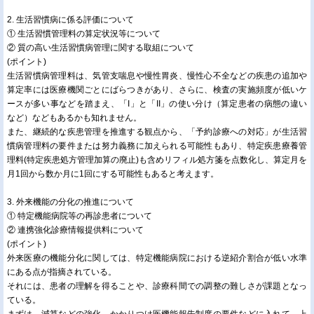
2. 生活習慣病に係る評価について
① 生活習慣管理料の算定状況等について
② 質の高い生活習慣病管理に関する取組について
(ポイント)
生活習慣病管理料は、気管支喘息や慢性胃炎、慢性心不全などの疾患の追加や
算定率には医療機関ごとにばらつきがあり、さらに、検査の実施頻度が低いケ
ースが多い事などを踏まえ、「I」と「II」の使い分け（算定患者の病態の違い
など）などもあるかも知れません。
また、継続的な疾患管理を推進する観点から、「予約診療への対応」が生活習
慣病管理料の要件または努力義務に加えられる可能性もあり、特定疾患療養管
理料(特定疾患処方管理加算の廃止)も含めリフィル処方箋を点数化し、算定月を
月1回から数か月に1回にする可能性もあると考えます。
3. 外来機能の分化の推進について
① 特定機能病院等の再診患者について
② 連携強化診療情報提供料について
(ポイント)
外来医療の機能分化に関しては、特定機能病院における逆紹介割合が低い水準
にある点が指摘されている。
それには、患者の理解を得ることや、診療科間での調整の難しさが課題となっ
ている。